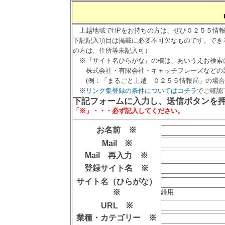
上越地域でHPをお持ちの方は、ぜひ０２５５情報
下記記入項目は掲載に必要不可欠なものです。でき
の方は、住所等未記入可）
※『サイト名ひらがな』の欄は、あいうえお検索
株式会社・有限会社・キャッチフレーズなどの部
(例：「まるごと上越 ０２５５情報局」の場合「
※
リンク集登録の条件についてはコチラ
でご確認
下記フォームに入力し、送信ボタンを
「※」・・・必ず記入してください。
お名前 ※
Mail ※
Mail 再入力 ※
登録サイト名 ※
サイト名（ひらがな）
※
録用
URL ※
業種・カテゴリー ※