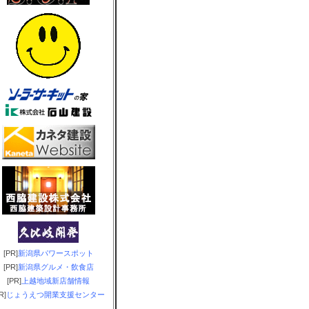
[PR]
新潟県パワースポット
[PR]
新潟県グルメ・飲食店
[PR]
上越地域新店舗情報
R]
じょうえつ開業支援センター