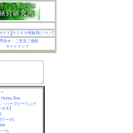
ガイド
０２５５情報局について
問合せ・ご意見ご感想
サイトマップ
n Honey Bee
し・ハーブピーリング
キセキ】
院
(ウーオ)
th
さーち