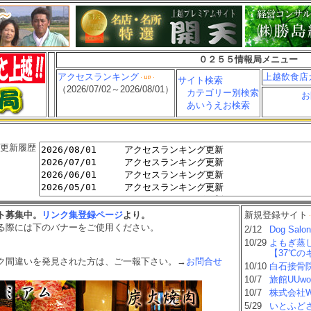
０２５５情報局メニュー
アクセスランキング
上越飲食店
サイト検索
（2026/07/02～2026/08/01）
カテゴリー別検索
お
あいうえお検索
更新履歴
ト募集中。
リンク集登録ページ
より。
新規登録サイト
る際には下のバナーをご使用ください。
2/12
Dog Salo
10/29
よもぎ蒸
【37℃の
ク間違いを発見された方は、ご一報下さい。→
お問合せ
10/10
白石接骨
10/7
旅館UUwo
10/7
株式会社Wi
5/29
いとふど