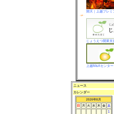
開天｜上越プレミ
じょうえつ開業支
上越M&Aセンター
ニュース
カレンダー
2026年8月
日
月
火
水
木
金
土
1