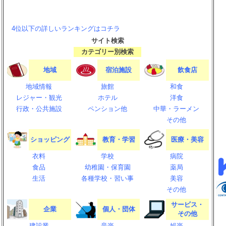
4位以下の詳しいランキングはコチラ
サイト
検索
カテゴリー別
検索
地域
宿泊施設
飲食店
地域情報
旅館
和食
レジャー・観光
ホテル
洋食
行政・公共施設
ペンション他
中華・ラーメン
その他
ショッピング
教育・学習
医療・美容
衣料
学校
病院
食品
幼稚園・保育園
薬局
生活
各種学校・習い事
美容
その他
サービス・
企業
個人・団体
その他
建設業
音楽
娯楽