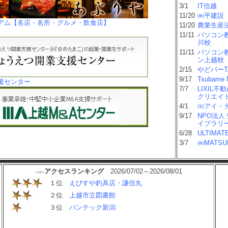
3/1
IT信越
11/20
㈱平建設
アム【名店・名所・グルメ・飲食店】
11/20
農業生産
11/11
パソコン
川校
11/11
パソコン
ン上越校
2/15
やどバーTA
9/17
Tsubame M
援センター
7/7
LIXIL
クリエイ
4/1
㈲アイ・
9/17
NPO法人
イブラリー
6/28
ULTIMAT
3/7
㈱MATS
アクセスランキング
2026/07/02～2026/08/01
１位
えびすや釣具店・謙信丸
２位
上越市立図書館
３位
バンテック新潟