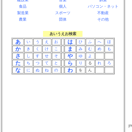
食品
個人
パソコン・ネット
製造業
スポーツ
不動産
農業
団体
その他
あいうえお
検索
あ
は
い
う
え
お
ひ
ふ
へ
ほ
か
ま
き
く
け
こ
み
む
め
も
さ
や
し
す
せ
そ
ゆ
よ
た
ら
ち
つ
て
と
り
る
れ
ろ
な
わ
に
ぬ
ね
の
を
ん
[P