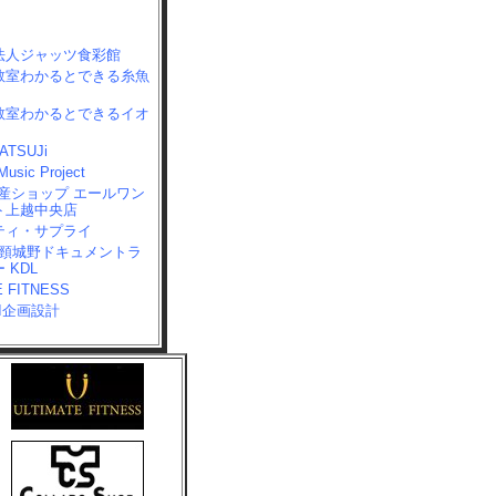
法人ジャッツ食彩館
教室わかるとできる糸魚
教室わかるとできるイオ
TSUJi
usic Project
不動産ショップ エールワン
ト上越中央店
ティ・サプライ
 頸城野ドキュメントラ
 KDL
E FITNESS
UI企画設計