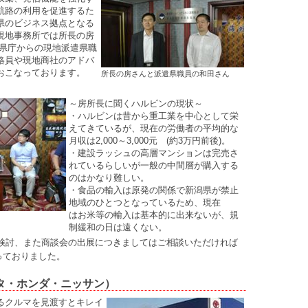
航路の利用を促進するた
県のビジネス拠点となる
現地事務所では所長の房
潟県庁からの現地派遣県職
絡員や現地商社のアドバ
おこなっております。
所長の房さんと派遣県職員の和田さん
～房所長に聞くハルビンの現状～
・ハルビンは昔から重工業を中心として栄
えてきているが、現在の労働者の平均的な
月収は2,000～3,000元 (約3万円前後)。
・建設ラッシュの高層マンションは完売さ
れているらしいが一般の中間層が購入する
のはかなり難しい。
・食品の輸入は原発の関係で新潟県が禁止
地域のひとつとなっているため、現在
はお米等の輸入は基本的に出来ないが、規
制緩和の日は遠くない。
を検討、また商談会の出展につきましてはご相談いただければ
っておりました。
タ・ホンダ・ニッサン）
るクルマを見渡すとキレイ