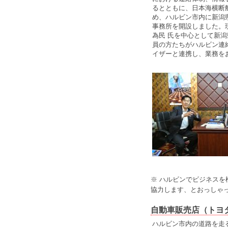
るとともに、日本海横断
め、ハルビン市内に新潟
事務所を開設しました。
為民 氏を中心として新
員の方たちがハルビン連
イザーと連携し、業務を
※ ハルビンでビジネス
協力します、とおっしゃ
自動車販売店（トヨ
ハルビン市内の道路を走