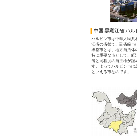
中国 黒竜江省 ハル
ハルビン市は中華人民共
江省の省都で、副省級市
級都市とは、地方自治体
特に重要な市として、経
省と同程度の自主権が認
す。よってハルビン市は
といえる市なのです。