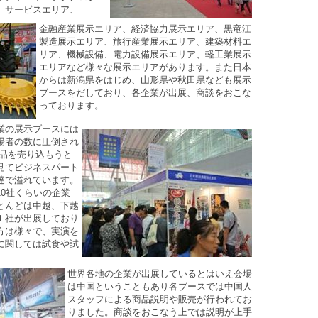
、サービスエリア、
金融産業展示エリア、経済協力展示エリア、黒竜江
製造展示エリア、旅行産業展示エリア、建築材料エ
リア、機械設備、電力設備展示エリア、軽工業展示
エリアなど様々な展示エリアがあります。また日本
からは新潟県をはじめ、山形県や秋田県なども展示
ブースをだしており、各企業が出展、商談をおこな
っております。
業の展示ブースには
場者の数に圧倒され
商品を売り込もうと
見てビジネスパート
達で溢れています。
0社くらいの企業
とんどは中越、下越
１社が出展しており
方は様々で、実演を
に関しては試食や試
。
世界各地の企業が出展しているとはいえ会場
は中国ということもあり各ブースでは中国人
スタッフによる商品説明や販売が行われてお
りました。商談をおこなう上では説明が上手