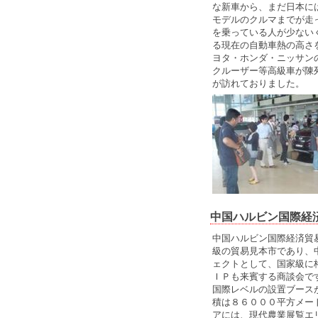
な新車から、まだ日本に
モデルのクルマまでが走
を乗っている人が少ない
る現在の自動車熱の高さ
ヨタ・ホンダ・ニッサン
クルーザー等高級車が陳
が訪れておりました。
中国ハルビン国際経
中国ハルビン国際経済貿
級の貿易見本市であり、
ェクトとして、国家級に
ＩＰも来賓する商談会で
国際レベルの設置ブース
積は８６０００平方メー
アには、現代農業展覧エ