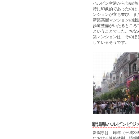
ハルビン空港から市街地
特に印象的であったのは
ンションが立ち並び、ま
新築高層マンションの建
歩道整備がいたるところ
ということでした。ちな
築マンションは、そのほ
しているそうです。
新潟県ハルビンビジ
新潟県は、昨年（平成2
における連絡体制、情報