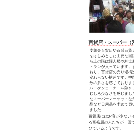
百貨店・スーパー（
麦凱楽百貨店や百盛百貨
をはじめとした主要な国
ら上の階は婦人服や紳士
トランが入っています。
おり、百貨店の売り場構
変わらない構造です。中
数の多さを感じておりま
バーゲンコーナーを除き
むしろ少なさを感じまし
なスーパーマーケットな
品など日用品を求めて買
ました。
百貨店にはお客が少ない
る富裕層の人たちが一回
びているようです。