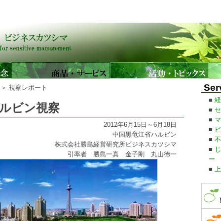
計事務所,ホームページ制作,資産運用,起業家支援,開業 新潟県上越市,妙
Ser
ス
＞ 視察レポート
■
経
ハルビン視察
■
セ
■
マ
2012年6月15日～6月18日
■
ビ
中国黒竜江省ハルビン
■
不
株式会社勝島経営研究所ビジネスカツシマ
■
じ
引率者 勝島一真 金子剛 丸山徳一
ー
■
上