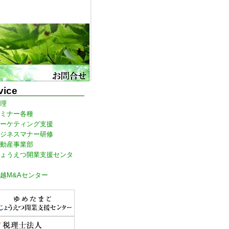
高市,糸魚川市
vice
理
ミナー各種
ーケティング支援
ジネスマナー研修
動産事業部
ょうえつ開業支援センタ
越M&Aセンター