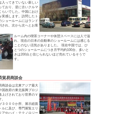
は入ってきていない新しい
っており、逆に古いクルマ
くらいでした。中国におけ
を実感します。訪問したト
のショールームにはランド
列され、次から次へとお客
ルーム内の喫茶コーナーや休憩スペースには人で溢
れ、現在の日本の自動車のショールームには感じる
ことのない活気がありました。 現在中国では、ひ
とつのショールームにつき月平均約100台、多いと
きは200台と信じられないほど売れているそうで
す。
済貿易商談会
易商談会は北東アジア最大
中国政府の東北振興プロジ
格上げされており世界のＶ
す。
が３０００か所、展示総面
トルに及び、専門展覧エリ
リアやハイ・テクノロジー