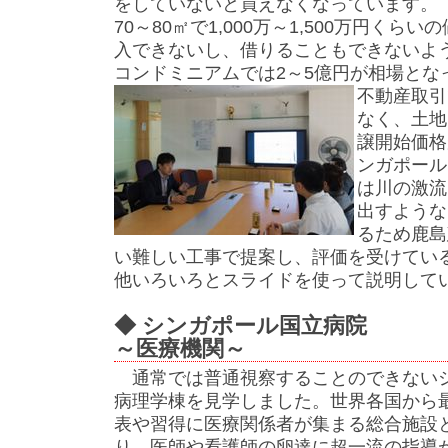
をしていないと買えなくなっています。
70～80㎡で1,000万～1,500万円くら
入できないし、借りることもできないよ
コンドミニアムでは2～5億円が相場とな
不動産取引
なく、土地
譲開始価格
ンガポール
は川の激流
出すような
るため鹿島
い難しい工事で提案し、評価を受けてい
他いろいろとスライドを使って説明して
◆ シンガポール
～医療機関～
通常では普通視察することのできない
病理学棟を見学しました。世界各国から
表や習得に医療関係者が集まる総合施設
り、医師や看護師の卵達に超一流の指導