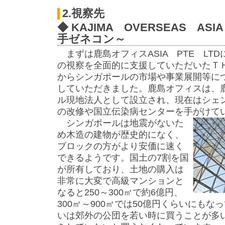
2.視察先
◆ KAJIMA OVERSEAS ASIA
手ゼネコン～
まずは鹿島オフィスASIA PTE LT
の視察を全面的に支援していただいたＴ
からシンガポールの市場や事業展開等に
していただきました。鹿島オフィスは、
ル現地法人として設立され、現在はシェン
の改修や国立伝染病センターを手がけて
シンガポールは地震がないた
め木造の建物が歴史的になく、
ブロックの方がより安価に速く
できるようです。国土の7割を国
が所有しており、土地の購入は
非常に大変で高級マンションと
なると250～300㎡で約6億円、
300㎡～900㎡では50億円くらいにもな
いは郊外の公団を若い時に買うことが多