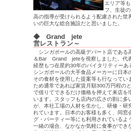
エリア等も
フ、生徒の
高の指導が受けられるよう配慮された世
いの巨大な総合施設だと思いました。
◆ Grand jete
営レストラン～
シンガポールの高級デパート店である高島
＆Bar Grand jeteを視察しました
経歴もつ在星約30年のバイタリティーあ
シンガポールの大手食品メーカーに日本
その食材を使用した提案等も行なってい
ため通常であれば家賃月額300万円程の
で借りてできるだけ価格を押えて来店を
います。スタッフも店内の広さの割に多
が、本社工場の人材を生かし、研修・研
れています。日本のお客様も多く、同窓
グ・パーティー等にも利用されているよ
一緒の場合、なかなか気軽に食事ができ