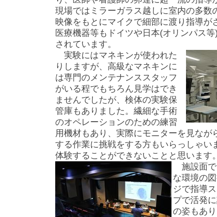
現場ではミラーガラス越しに室内の多数
映像をもとにマイクで細部に渡り指導が
医療機器等もドイツや日本(オリンパス等
されています。
実験にはマネキンが使われた
りしますが、高級なマネキンに
は専門のメンテナンススタッフ
がいる程でもちろん見学はでき
ませんでしたが、検体の実験保
管庫もありました。繊細な手術
のオペレーションのための練習
用機材もあり、実際にモニターを見なが
する作業に挑戦をする方もいらっしゃい
体験することができないことと思います
施設面で
な環境の図
ジで指導ス
プで活発に
の姿もあり