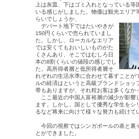
上は灰皿、下はゴミ入れとなっている等
いる感じがしました。物価は観光エリア等
らいでしょうか、
デパート地下ではたいやきが
150円くらいで売られていまし
た。しかし、ローカルなエリア
では安くてもおいしいものがた
くさんあり、そこではむしろ日
本の8割くらいの値段の感じでし
た。高所得者層と低所得者層そ
れぞれの生活水準に合わせて暮すことが
ルの経済はというと高級ブランドショッ
帯もありますが、それ程お客は多くなか
ここ最近の中国人富裕層の減少が影響
ます。しかし、国として優秀な学生をシ
るなど将来に向けて様々な努力も続けて
今回の視察ではシンガポールの表と裏
とができました。